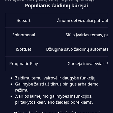
Populiarūs žaidimų kūrėjai
Betsoft
Žinomi dėl vizualiai patraukl
Spinomenal
Siūlo įvairias temas, pav
iSoftBet
Džiugina savo žaidimų automatais k
Pragmatic Play
Garsėja inovatyviais ža
Žaidimų temų įvairovė ir daugybė funkcijų.
Galimybė žaisti už tikrus pinigus arba demo
režimu.
Įvairios laimėjimo galimybės ir funkcijos,
pritaikytos kiekvieno žaidėjo poreikiams.