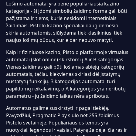
Lošimo automatai yra bene populiariausia kazino
Žaiskite už pinigus arba
kategorija - ši įdomi simbolių žaidimo forma gali būti
demonstraciniame režime
pažįstama ir tiems, kurie nesidomi internetiniais
Žaidimų pasirinkimas
žaidimais. Pistolo kazino specialiai daug dėmesio
skiria automatomis, siūlydama tiek klasikinius, tiek
Premijos ir akcijos
naujus lošimų būdus, kurie dar nebuvo matyti.
Pistolo premijos ir akcijos
Kaip ir fiziniuose kazino, Pistolo platformoje virtualūs
automatai (slot online) skirstomi į A ir B kategorijas.
Pistolo oficialūs turnyrai internetu
Vienas žaidimas gali būti lošiamas abiejų kategorijų
automatais, tačiau kiekvienas skiriasi dėl įstatymų
Kazino žaidimų teikėjai Pistolo Oficialus
nustatytų funkcijų. B kategorijos automatai turi
FAQ
papildomų reikalavimų, o A kategorijos yra neribotų
parametrų - jų žaidimo laikas nėra apribotas.
Automatus galime suskirstyti ir pagal tiekėją.
Pavyzdžiui, Pragmatic Play siūlo net 255 žaidimus
Pistolo svetainėje. Populiariausios temos yra
nuotykiai, legendos ir vaisiai. Patyrę žaidėjai čia ras ir