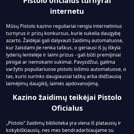
Pistolo oficialūs turnyrai
internetu
Mūsų Pistolo kazino reguliariai rengia internetinius
turnyrus ir prizų konkursus, kurie sukelia daugybę
azarto. Žaidėjai gali dalyvauti žaidimų automatuose,
kur žaisdami jie renka taškus, o geriausi iš jų iškyla
lyderių lentelėje ir laimi prizus - gali būti premijiniai
pinigai ar nemokami sukimai. Pavyzdžiui, galima
varžytis populiariuose pistolo lošimo automatuose, o
tas, kuris surinks daugiausiai taškų arba didžiausią
laimėjimų daugiklį, laimės apdovanojimą.
Kazino žaidimų teikėjai Pistolo
Oficialus
„Pistolo“ žaidimų biblioteka yra viena iš platausių ir
kokybiškiausių, nes mes bendradarbiaujame su