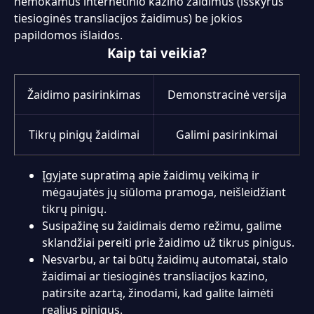
nemokamus internetinio kazino žaidimus (išskyrus
tiesioginės transliacijos žaidimus) be jokios
papildomos išlaidos.
Kaip tai veikia?
Žaidimo pasirinkimas
Demonstracinė versija
Tikrų pinigų žaidimai
Galimi pasirinkimai
Įgyjate supratimą apie žaidimų veikimą ir
mėgaujatės jų siūloma pramoga, neišleidžiant
tikrų pinigų.
Susipažinę su žaidimais demo režimu, galime
sklandžiai pereiti prie žaidimo už tikrus pinigus.
Nesvarbu, ar tai būtų žaidimų automatai, stalo
žaidimai ar tiesioginės transliacijos kazino,
patirsite azartą, žinodami, kad galite laimėti
realius pinigus.