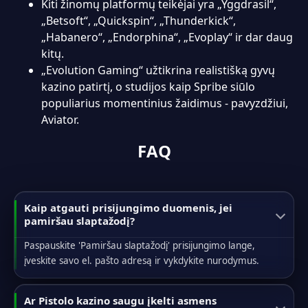
Kiti žinomų platformų teikėjai yra „Yggdrasil“,
„Betsoft“, „Quickspin“, „Thunderkick“,
„Habanero“, „Endorphina“, „Evoplay“ ir dar daug
kitų.
„Evolution Gaming“ užtikrina realistišką gyvų
kazino patirtį, o studijos kaip Spribe siūlo
populiarius momentinius žaidimus - pavyzdžiui,
Aviator.
FAQ
Kaip atgauti prisijungimo duomenis, jei
pamiršau slaptažodį?
Paspauskite 'Pamiršau slaptažodį' prisijungimo lange,
įveskite savo el. pašto adresą ir vykdykite nurodymus.
Ar Pistolo kazino saugu įkelti asmens