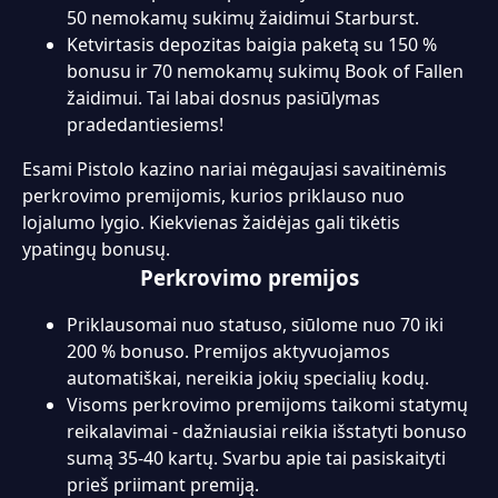
50 nemokamų sukimų žaidimui Starburst.
Ketvirtasis depozitas baigia paketą su 150 %
bonusu ir 70 nemokamų sukimų Book of Fallen
žaidimui. Tai labai dosnus pasiūlymas
pradedantiesiems!
Esami Pistolo kazino nariai mėgaujasi savaitinėmis
perkrovimo premijomis, kurios priklauso nuo
lojalumo lygio. Kiekvienas žaidėjas gali tikėtis
ypatingų bonusų.
Perkrovimo premijos
Priklausomai nuo statuso, siūlome nuo 70 iki
200 % bonuso. Premijos aktyvuojamos
automatiškai, nereikia jokių specialių kodų.
Visoms perkrovimo premijoms taikomi statymų
reikalavimai - dažniausiai reikia išstatyti bonuso
sumą 35-40 kartų. Svarbu apie tai pasiskaityti
prieš priimant premiją.