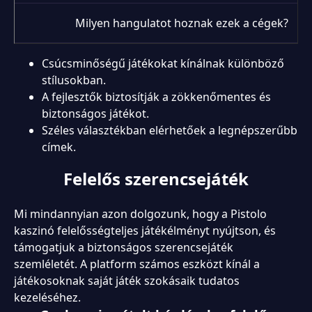
Milyen hangulatot hoznak ezek a cégek?
Csúcsminőségű játékokat kínálnak különböző
stílusokban.
A fejlesztők biztosítják a zökkenőmentes és
biztonságos játékot.
Széles választékban elérhetőek a legnépszerűbb
címek.
Felelős szerencsejáték
Mi mindannyian azon dolgozunk, hogy a Pistolo
kaszinó felelősségteljes játékélményt nyújtson, és
támogatjuk a biztonságos szerencsejáték
szemléletét. A platform számos eszközt kínál a
játékosoknak saját játék szokásaik tudatos
kezeléséhez.