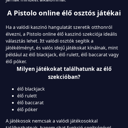
A Pistolo online élő osztós játékai
Ha a valódi kaszinó hangulatát szeretik otthonról
élvezni, a Pistolo online élő kaszinó szekciója ideális
választás lehet. Itt valódi osztók segítik a
játékélményt, és valós idejű játékokat kínálnak, mint
például az élő blackjack, élő rulett, élő baccarat vagy
élő póker.
Milyen játékokat találhatunk az élő
szekcióban?
élő blackjack
élő rulett
élő baccarat
élő póker
A játékosok nemcsak a valódi játékosokkal
találkozhatnak, hanem chat funkció segítségével