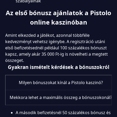
szabályainak
Az első bónusz ajánlatok a Pistolo
online kaszinóban
Amint elkezded a játékot, azonnal többféle
kedvezményt vehetsz igénybe. A regisztráció utáni
első befizetésednél például 100 százalékos bónuszt
kapsz, amely akár 35 000 Ft-ig is növelheti a megtett
összeget.
Gyakran ismételt kérdések a bónuszokról
Milyen bónuszokat kínál a Pistolo kaszinó?
Mekkora lehet a maximális összeg a bónuszokonál?
A második befizetésnél 50 százalékos bónusz és