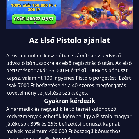
Az Első Pistolo ajánlat
A Pistolo online kaszinóban számíthatsz kedvező
üdvözlő bónuszokra az első regisztráció után. Az első
befizetéskor akár 35 000 Ft értékű 100%-os bónuszt
kapsz, valamint 100 ingyenes Pistolo pörgetést. Ezért
csak 7000 Ft befizetése és a 40-szeres megforgatási
követelmény teljesítése szükséges.
Gyakran kérdezik
A harmadik és negyedik feltöltésnél különböző
kedvezmények vehetők igénybe. Így a Pistolo magyar
játékosok 30% és 25% befizetési bónuszt kapnak,
melyek maximum 400 000 Ft összegű bónuszhoz
járnak mindkét alkalommal.