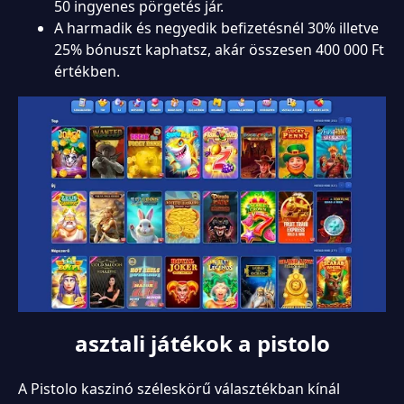
50 ingyenes pörgetés jár.
A harmadik és negyedik befizetésnél 30% illetve
25% bónuszt kaphatsz, akár összesen 400 000 Ft
értékben.
asztali játékok a pistolo
A Pistolo kaszinó széleskörű választékban kínál