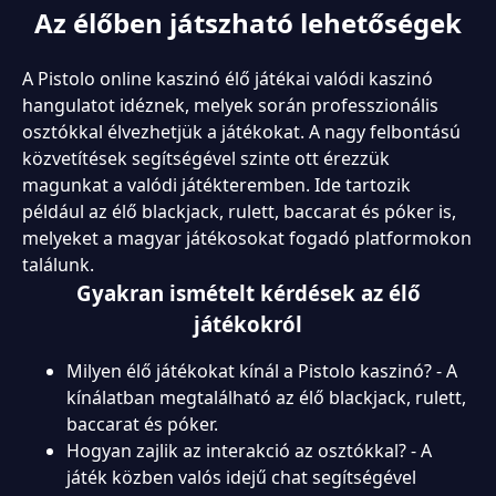
Az élőben játszható lehetőségek
A Pistolo online kaszinó élő játékai valódi kaszinó
hangulatot idéznek, melyek során professzionális
osztókkal élvezhetjük a játékokat. A nagy felbontású
közvetítések segítségével szinte ott érezzük
magunkat a valódi játékteremben. Ide tartozik
például az élő blackjack, rulett, baccarat és póker is,
melyeket a magyar játékosokat fogadó platformokon
találunk.
Gyakran ismételt kérdések az élő
játékokról
Milyen élő játékokat kínál a Pistolo kaszinó? - A
kínálatban megtalálható az élő blackjack, rulett,
baccarat és póker.
Hogyan zajlik az interakció az osztókkal? - A
játék közben valós idejű chat segítségével