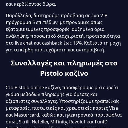
και κερδίζοντας δώρα.
Παράλληλα, διατηρούμε πρόσβαση σε ένα VIP
πρόγραμμα 5 επιπέδων, με προνομίες όπως
εξατομικευμένες προσφορές, αυξημένα όρια
ανάληψης, προσωπικό διαχειριστή, προτεραιότητα
στο live chat και cashback έως 15%. Καθιστά τη μάχη
για τα κέρδη πιο ευχάριστη και ανταμοιβική.
Συναλλαγές και πληρωμές στο
Pistolo καζίνο
Στο Pistolo online καζίνο, προσφέρουμε μια ευρεία
γκάμα μεθόδων πληρωμής για άμεσες και
αξιόπιστες συναλλαγές. Υποστηρίζουμε τραπεζικές
μεταφορές, πιστωτικές και χρεωστικές κάρτες Visa
και Mastercard, καθώς και ηλεκτρονικά πορτοφόλια
όπως Skrill, Neteller, MiFinity, Revolut και FunID.