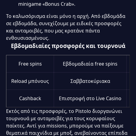
minigame «Bonus Crab».
Το καλωσόρισμα είναι μόνο η αρχή. Από εβδομάδα
σε εβδομάδα, συνεχίζουμε με ειδικές προσφορές
και ανταμοιβές, που μας κρατάνε πάντα
ενθουσιασμένους.
Εβδομαδιαίες προσφορές και τουρνουά
Free spins
Εβδομαδιαία free spins
Reload μπόνους
Σαββατοκύριακα
Η
Cashback
Επιστροφή στο Live Casino
Εκτός από τις προσφορές, το Pistolo διοργανώνει
τουρνουά με ανταμοιβές για τους κορυφαίους
παίκτες. Αντί για missions, μπορούμε να παίξουμε
θεματικά παιχνίδια με μποξ, ανεβαίνοντας επίπεδα