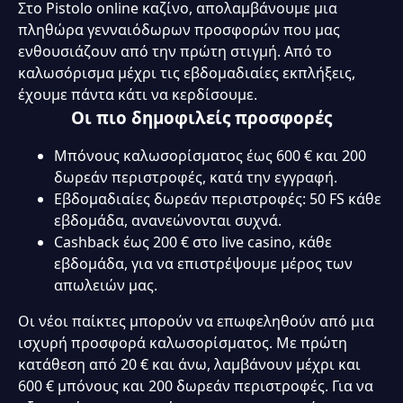
Στο Pistolo online καζίνο, απολαμβάνουμε μια
πληθώρα γενναιόδωρων προσφορών που μας
ενθουσιάζουν από την πρώτη στιγμή. Από το
καλωσόρισμα μέχρι τις εβδομαδιαίες εκπλήξεις,
έχουμε πάντα κάτι να κερδίσουμε.
Οι πιο δημοφιλείς προσφορές
Μπόνους καλωσορίσματος έως 600 € και 200
δωρεάν περιστροφές, κατά την εγγραφή.
Εβδομαδιαίες δωρεάν περιστροφές: 50 FS κάθε
εβδομάδα, ανανεώνονται συχνά.
Cashback έως 200 € στο live casino, κάθε
εβδομάδα, για να επιστρέψουμε μέρος των
απωλειών μας.
Οι νέοι παίκτες μπορούν να επωφεληθούν από μια
ισχυρή προσφορά καλωσορίσματος. Με πρώτη
κατάθεση από 20 € και άνω, λαμβάνουν μέχρι και
600 € μπόνους και 200 δωρεάν περιστροφές. Για να