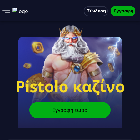
Σύνδεση
Εγγραφή
Pistolo καζίνο
Εγγραφή τώρα