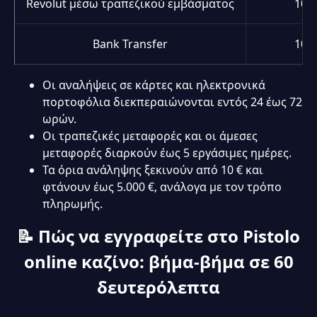
Revolut μέσω τραπεζικού εμβάσματος
10 €
Bank Transfer
10 €
Οι αναλήψεις σε κάρτες και ηλεκτρονικά
πορτοφόλια διεκπεραιώνονται εντός 24 έως 72
ωρών.
Οι τραπεζικές μεταφορές και οι άμεσες
μεταφορές διαρκούν έως 5 εργάσιμες ημέρες.
Τα όρια ανάληψης ξεκινούν από 10 € και
φτάνουν έως 5.000 €, ανάλογα με τον τρόπο
πληρωμής.
📝 Πώς να εγγραφείτε στο Pistolo
online καζίνο: βήμα-βήμα σε 60
δευτερόλεπτα