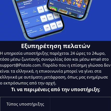
Εξυπηρέτηση πελατών
Η υπηρεσία υποστήριξης παρέχεται 24 ώρες το 24ωρο,
τόσο μέσω ζωντανής συνομιλίας όσο και μέσω email στο
support@Pistolo.com. Παρόλο που η επίσημη γλώσσα δεν
είναι τα ελληνικά, η επικοινωνία μπορεί να γίνει στα
ελληνικά με αυτόματη μετάφραση, όπως μας ενημέρωσε
ο εκπρόσωπος από την αρχή.
Τι να περιμένεις από την υποστήριξη;
Τύπος υποστήριξης