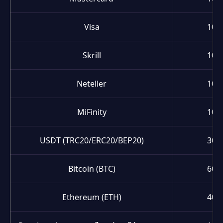
Visa
10 €
Skrill
10 €
Neteller
10 €
MiFinity
10 €
USDT (TRC20/ERC20/BEP20)
30 €
Bitcoin (BTC)
60 €
Ethereum (ETH)
40 €