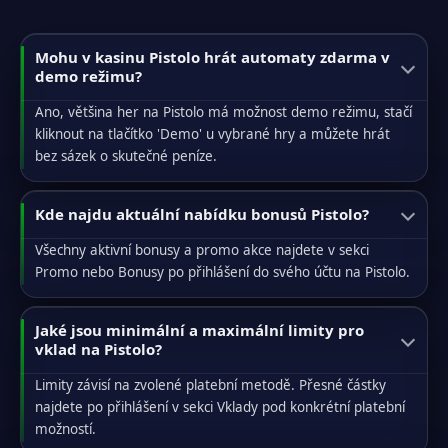
Mohu v kasinu Pistolo hrát automaty zdarma v
demo režimu?
Ano, většina her na Pistolo má možnost demo režimu, stačí
kliknout na tlačítko 'Demo' u vybrané hry a můžete hrát
bez sázek o skutečné peníze.
Kde najdu aktuální nabídku bonusů Pistolo?
Všechny aktivní bonusy a promo akce najdete v sekci
Promo nebo Bonusy po přihlášení do svého účtu na Pistolo.
Jaké jsou minimální a maximální limity pro
vklad na Pistolo?
Limity závisí na zvolené platební metodě. Přesné částky
najdete po přihlášení v sekci Vklady pod konkrétní platební
možností.