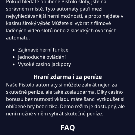
Pokud hledáte oblíbené Pistolo sloty, jste na
správném místě. Tyto automaty patří mezi
nejvyhledávanější herní možnosti, a proto najdete v
kasinu široký výběr. Můžete si vybrat z filmově
laděných video slotů nebo z klasických ovocných
automatu.
Zajímavé herní funkce
Jednoduché ovládání
Vysoké casino jackpoty
Hraní zdarma i za peníze
Naše Pistolo automaty si můžete zahrát nejen za
skutečné peníze, ale také zcela zdarma. Díky casino
bonusu bez nutnosti vkladu máte šanci vyzkoušet si
oblíbené hry bez rizika. Demo režim je dostupný, ale
není možné v něm vyhrát skutečné peníze.
FAQ