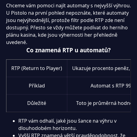
Chceme vám pomoci najít automaty s nejvyšší výhrou.
U Pistolo na první pohled nepoznáte, které automaty
jsou nejvýhodnější, protože filtr podle RTP zde není
dostupný. Přesto se vždy můžete podívat do herního
plánu kasina, kde jsou výhernosti her přehledně
uvedené.
Co znamená RTP u automatů?
RTP (Return to Player)
Ukazuje procento peněz, kt
Příklad
Automat s RTP 99 % 
Důležité
Toto je průměrná hodnota 
RTP vám odhalí, jaké jsou šance na výhru v
dlouhodobém horizontu.
Vyšší RTP znamená větší pravděpodobnost, že