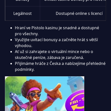
Legálnost
Dostupné online s licencí
Hraní ve Pistolo kasinu je snadné a dostupné
pro všechny.
Využijte uvítací bonusy a začněte hrát s větší
výhodou.
Ať už si zahrajete o virtuální mince nebo o
skutečné peníze, zábava je zaručená.
Přijímáme hráče z Česka a nabízejíme přehledné
podmínky.