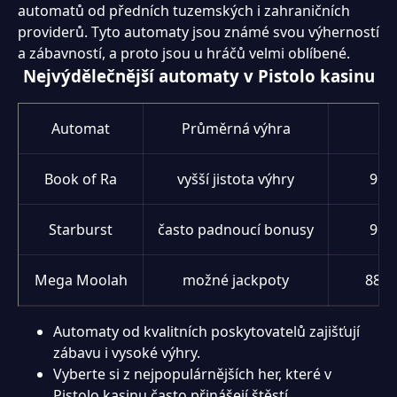
automatů od předních tuzemských i zahraničních
Jak hrát Pistolo sloty zdarma a bez
providerů. Tyto automaty jsou známé svou výherností
rizika
a zábavností, a proto jsou u hráčů velmi oblíbené.
Nejvýdělečnější automaty v Pistolo kasinu
pistolo: přehled automatů od 5 haléřů
✅ Pistolo | Automaty za haléře
Automat
Průměrná výhra
RT
hře zdarma na Pistolo automaty za
haléře
Book of Ra
vyšší jistota výhry
96,
Pistolo automaty a hry zdarma
Starburst
často padnoucí bonusy
96,
Pistolo automaty 2025
Mega Moolah
možné jackpoty
88,1
FAQ
Automaty od kvalitních poskytovatelů zajišťují
zábavu i vysoké výhry.
Vyberte si z nejpopulárnějších her, které v
Pistolo kasinu často přinášejí štěstí.