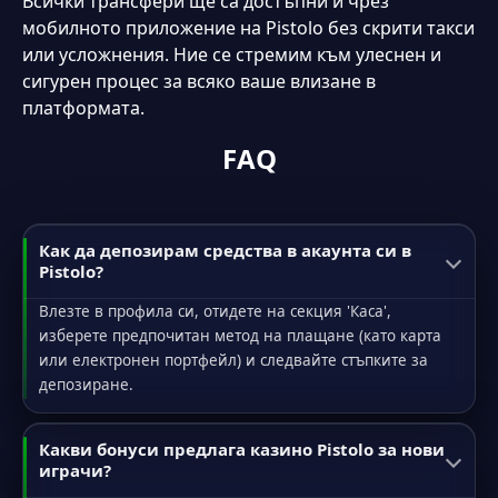
Всички трансфери ще са достъпни и чрез
мобилното приложение на Pistolo без скрити такси
или усложнения. Ние се стремим към улеснен и
сигурен процес за всяко ваше влизане в
платформата.
FAQ
Как да депозирам средства в акаунта си в
Pistolo?
Влезте в профила си, отидете на секция 'Каса',
изберете предпочитан метод на плащане (като карта
или електронен портфейл) и следвайте стъпките за
депозиране.
Какви бонуси предлага казино Pistolo за нови
играчи?