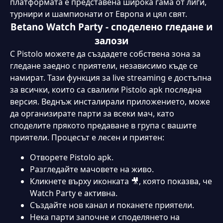
платформата е представена широка гама от лиги,
турнири и шампионати от Европа и цял свят.
Вetano Watch Party - споделено гледане и
залози
С Pistolo можете да създадете собствена зона за
гледане заедно с приятели, независимо къде се
намират. Тази функция за live streaming е достъпна
за всички, които са свалили Pistolo apk последна
версия. Веднъж инсталирали приложението, може
да организирате парти за всеки мач, като
споделите прякото предаване в група с вашите
приятели. Процесът е лесен и приятен:
Отворете Pistolo apk.
Разгледайте мачовете на живо.
Кликнете върху иконката 🎥, която показва, че
Watch Party е активна.
Създайте нов канал и поканете приятели.
Нека парти започне и споделянето на