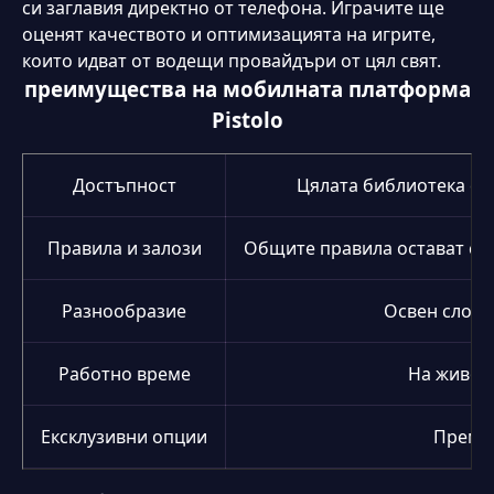
си заглавия директно от телефона. Играчите ще
оценят качеството и оптимизацията на игрите,
които идват от водещи провайдъри от цял свят.
преимущества на мобилната платформа
Pistolo
Достъпност
Цялата библиотека е н
Правила и залози
Общите правила остават същ
Разнообразие
Освен слотов
Работно време
На живо м
Ексклузивни опции
Премиу