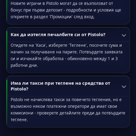
Новите играчи в Pistolo могат да се възползват от
бонус при първи депозит - подробности и условия ще
откриете в раздел 'Промоции' след вход.
Как да изтегля печалбите си от Pistolo?
Отидете на 'Каса', изберете 'Теглене', посочете сума и
начин за получаване на парите. Потвърдете заявката
си и изчакайте обработка - обикновено между 1 и 3
работни дни.
Има ли такси при теглене на средства от
Pistolo?
Pistolo не начислява такси за повечето тегления, но е
възможно някои платежни оператори да имат свои
комисиони - проверете детайлите преди да потвърдите
теглене.