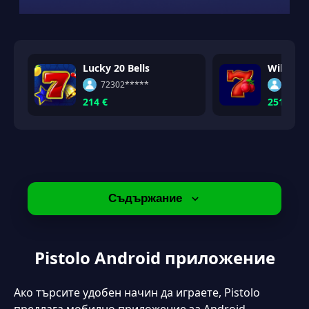
Lucky 20 Bells
Wild Cas
72302*****
5976
214 €
251 €
Съдържание
Pistolo Android приложение
Pistolo Android приложение
Pistolo приложение за iPhone и iPad
предимства на Pistolo apk
Ако търсите удобен начин да играете, Pistolo