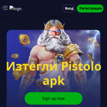
Вход
Регистрация
Изтегли Pistolo
apk
Sign up now