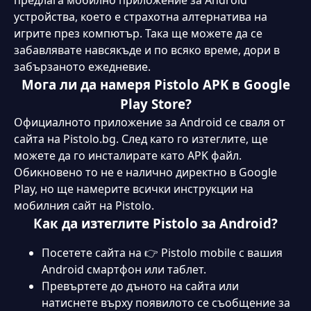
предлага мобилно приложение за Android
Обратна връзка и мнения за
устройства, което е страхотна алтернатива на
приложенията от реални
игрите през компютър. Така ще можете да се
потребители
забавлявате навсякъде и по всяко време, дори в
забързаното ежедневие.
Системни изисквания за Pistolo apk
Мога ли да намеря Pistolo APK в Google
Приложението Pistolo за мобилни
Play Store?
устройства
Официалното приложение за Android се сваля от
сайта на Pistolo.bg. След като го изтеглите, ще
игри в Pistolo приложението на
можете да го инсталирате като APK файл.
България
Обикновено то не е налично директно в Google
Play, но ще намерите всички инструкции на
Залози на спорт през мобилен
мобилния сайт на Pistolo.
телефон
Как да изтеглите Pistolo за Android?
Разплащателни методи в Pistolo
Посетете сайта на 👉 Pistolo mobile с вашия
мобилно приложение
Android смартфон или таблет.
FAQ
Превъртете до дъното на сайта или
натиснете върху появилото се съобщение за